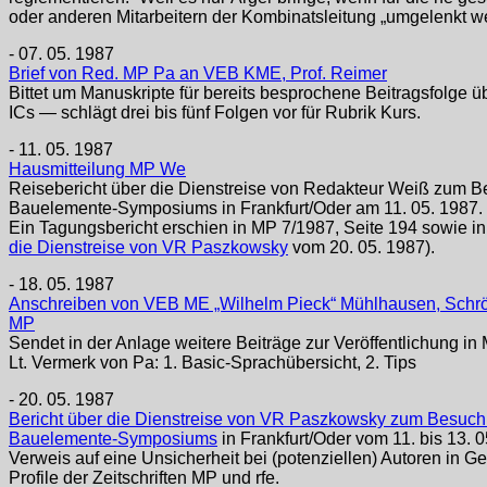
oder anderen Mitarbeitern der Kombinatsleitung „umgelenkt w
- 07. 05. 1987
Brief von Red. MP Pa an VEB KME, Prof. Reimer
Bittet um Manuskripte für bereits besprochene Beitragsfolge 
ICs — schlägt drei bis fünf Folgen vor für Rubrik Kurs.
- 11. 05. 1987
Hausmitteilung MP We
Reisebericht über die Dienstreise von Redakteur Weiß zum Be
Bauelemente-Symposiums in Frankfurt/Oder am 11. 05. 1987.
Ein Tagungsbericht erschien in MP 7/1987, Seite 194 sowie i
die Dienstreise von VR Paszkowsky
vom 20. 05. 1987).
- 18. 05. 1987
Anschreiben von VEB ME „Wilhelm Pieck“ Mühlhausen, Schröter
MP
Sendet in der Anlage weitere Beiträge zur Veröffentlichung in
Lt. Vermerk von Pa: 1. Basic-Sprachübersicht, 2. Tips
- 20. 05. 1987
Bericht über die Dienstreise von VR Paszkowsky zum Besuch 
Bauelemente-Symposiums
in Frankfurt/Oder vom 11. bis 13. 
Verweis auf eine Unsicherheit bei (potenziellen) Autoren in 
Profile der Zeitschriften MP und rfe.