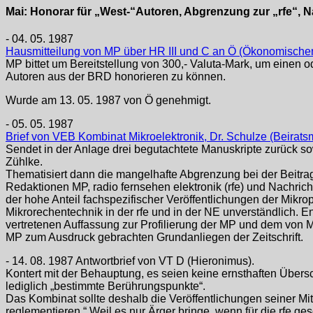
Mai: Honorar für „West-“Autoren, Abgrenzung zur „rfe“,
- 04. 05. 1987
Hausmitteilung von MP über HR III und C an Ö (Ökonomischer 
MP bittet um Bereitstellung von 300,- Valuta-Mark, um einen o
Autoren aus der BRD honorieren zu können.
Wurde am 13. 05. 1987 von Ö genehmigt.
- 05. 05. 1987
Brief von VEB Kombinat Mikroelektronik, Dr. Schulze (Beirats
Sendet in der Anlage drei begutachtete Manuskripte zurück s
Zühlke.
Thematisiert dann die mangelhafte Abgrenzung bei der Beitr
Redaktionen MP, radio fernsehen elektronik (rfe) und Nachrich
der hohe Anteil fachspezifischer Veröffentlichungen der Mikr
Mikrorechentechnik in der rfe und in der NE unverständlich. E
vertretenen Auffassung zur Profilierung der MP und dem von Mi
MP zum Ausdruck gebrachten Grundanliegen der Zeitschrift.
- 14. 08. 1987 Antwortbrief von VT D (Hieronimus).
Kontert mit der Behauptung, es seien keine ernsthaften Über
lediglich „bestimmte Berührungspunkte“.
Das Kombinat sollte deshalb die Veröffentlichungen seiner Mit
reglementieren.“ Weil es nur Ärger bringe, wenn für die rfe ge