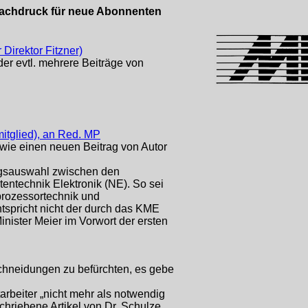
 Nachdruck für neue Abonnenten
Direktor Fitzner)
der evtl. mehrere Beiträge von
mitglied), an Red. MP
owie einen neuen Beitrag von Autor
agsauswahl zwischen den
tentechnik Elektronik (NE). So sei
oprozessortechnik und
ntspricht nicht der durch das KME
nister Meier im Vorwort der ersten
schneidungen zu befürchten, es gebe
arbeiter „nicht mehr als notwendig
schriebene Artikel von Dr. Schulze