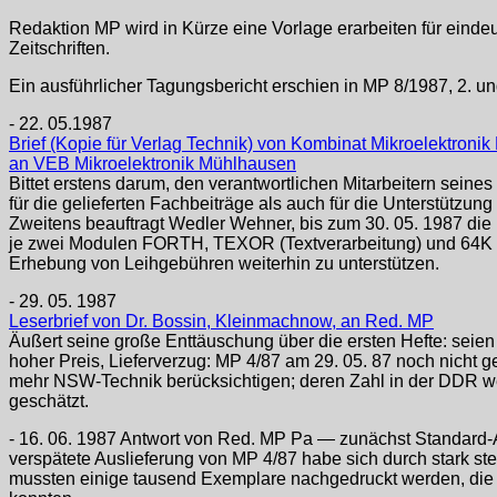
Redaktion MP wird in Kürze eine Vorlage erarbeiten für eindeu
Zeitschriften.
Ein ausführlicher Tagungsbericht erschien in MP 8/1987, 2. u
- 22. 05.1987
Brief (Kopie für Verlag Technik) von Kombinat Mikroelektronik E
an VEB Mikroelektronik Mühlhausen
Bittet erstens darum, den verantwortlichen Mitarbeitern seine
für die gelieferten Fachbeiträge als auch für die Unterstützun
Zweitens beauftragt Wedler Wehner, bis zum 30. 05. 1987 die 
je zwei Modulen FORTH, TEXOR (Textverarbeitung) und 64K
Erhebung von Leihgebühren weiterhin zu unterstützen.
- 29. 05. 1987
Leserbrief von Dr. Bossin, Kleinmachnow, an Red. MP
Äußert seine große Enttäuschung über die ersten Hefte: seien
hoher Preis, Lieferverzug: MP 4/87 am 29. 05. 87 noch nicht geli
mehr NSW-Technik berücksichtigen; deren Zahl in der DDR we
geschätzt.
- 16. 06. 1987 Antwort von Red. MP Pa — zunächst Standard-A
verspätete Auslieferung von MP 4/87 habe sich durch stark s
mussten einige tausend Exemplare nachgedruckt werden, die e