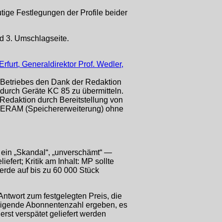
tige Festlegungen der Profile beider
nd 3. Umschlagseite.
rfurt, Generaldirektor Prof. Wedler,
s Betriebes den Dank der Redaktion
g durch Geräte KC 85 zu übermitteln.
Redaktion durch Bereitstellung von
 ERAM (Speichererweiterung) ohne
 ein „Skandal“, „unverschämt“ —
efert; Kritik am Inhalt: MP sollte
rde auf bis zu 60 000 Stück
ntwort zum festgelegten Preis, die
teigende Abonnentenzahl ergeben, es
rst verspätet geliefert werden